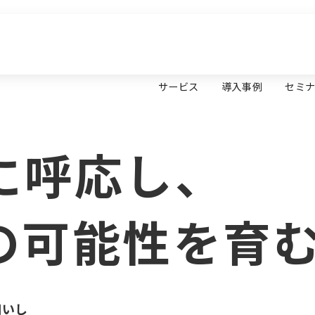
サービス
導入事例
セミ
に呼応し、
の可能性を育
伺いし