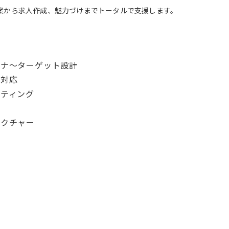
略立案から求人作成、魅力づけまでトータルで支援します。
グ
ソナ〜ターゲット設計
の対応
イティング
レクチャー