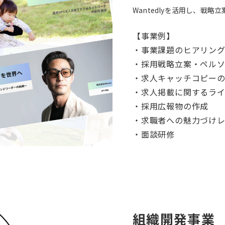
Wantedlyを活用し、戦
【事業例】
・事業課題のヒアリン
・採用戦略立案・ペル
・求人キャッチコピー
・求人掲載に関するラ
・採用広報物の作成
・求職者への魅力づけ
・面談研修
組織開発事業