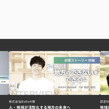
株式会社BottoK様
認定N
人・地域が活性化する地方の未来へ
地域